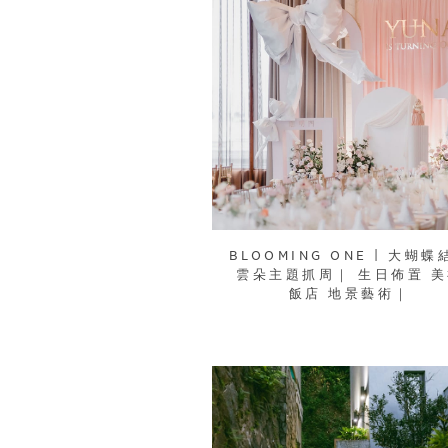
BLOOMING ONE | 大蝴蝶
雲朵主題抓周｜ 生日佈置 
飯店 地景藝術｜