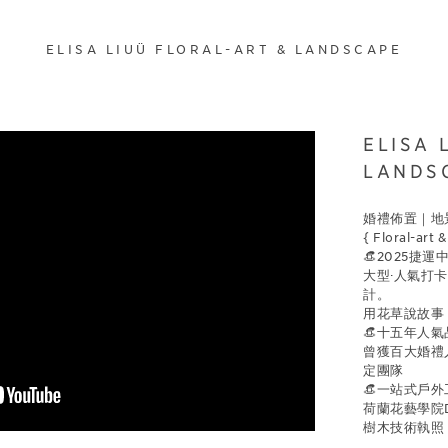
ELISA LIUÜ FLORAL-ART & LANDSCAPE
ELISA 
LANDS
婚禮佈置｜地
{ Floral-art 
👒2025捷
大型·人氣打卡
計。
用花草說故事，
👒十五年人氣
曾獲百大婚禮
定團隊
👒一站式戶
荷蘭花藝學院
樹木技術執照