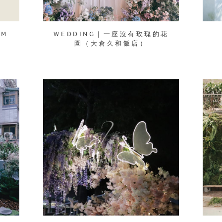
AM
ＷEDDING｜一座沒有玫瑰的花
園（大倉久和飯店）