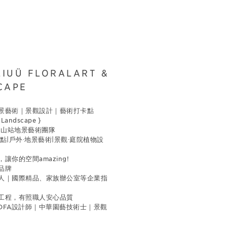
LIUÜ FLORALART &
CAPE
景藝術｜景觀設計｜藝術打卡點
& Landscape }
運中山站地景藝術團隊
點|戶外·地景藝術|景觀·庭院植物設
讓你的空間amazing!
品牌
人｜國際精品、家族辦公室等企業指
外工程，有照職人安心品質
DFA設計師｜中華園藝技術士｜景觀