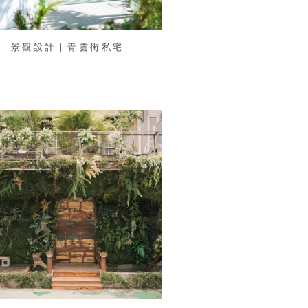
景觀設計｜青雲街私宅